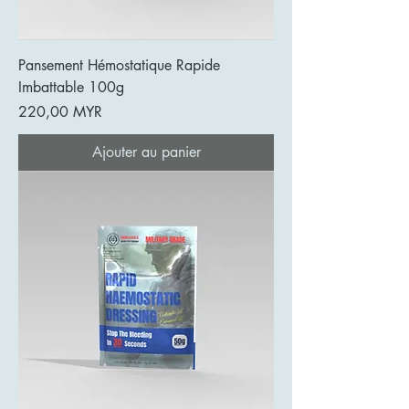
Pansement Hémostatique Rapide
Imbattable 100g
Prix
220,00 MYR
Ajouter au panier