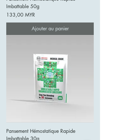
Imbattable 50g
Prix
133,00 MYR
Ajouter au panier
Pansement Hémostatique Rapide
Imbattable 30g