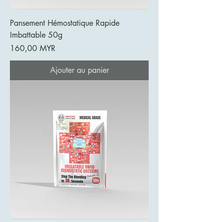
Pansement Hémostatique Rapide
Imbattable 50g
Prix
160,00 MYR
Ajouter au panier