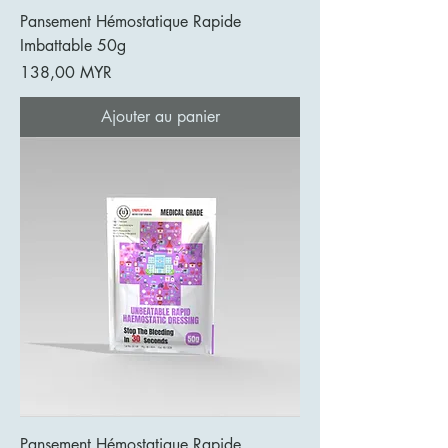
Pansement Hémostatique Rapide
Imbattable 50g
Prix
138,00 MYR
Ajouter au panier
Pansement Hémostatique Rapide