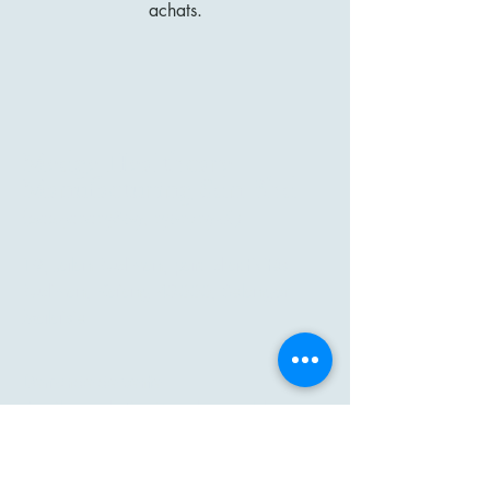
achats.
Medge Healthcare
Manufacturing Sdn Bhd
(202401015869, 1561719-K)
19, Jalan Budiman, parc d'activités
Budiman, Kajang 43000, Selangor.
Malaisie.
Demande de vente
:
Email : marketing@medge.world
Portable :
+6012-3834547
Rejoignez-nous
: