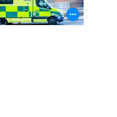
Étape 4
Rendez-vous à l'hôpital pour un
examen détaillé.
Medge Healthcare
Manufacturing Sdn Bhd
(202401015869, 1561719-K)
19, Jalan Budiman, parc d'activités
Budiman, Kajang 43000, Selangor.
Malaisie.