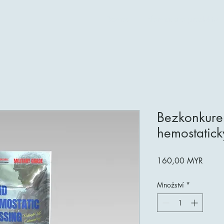
Domov
Informace o produktu
Bezkonkure
hemostatic
Cena
160,00 MYR
Množství
*