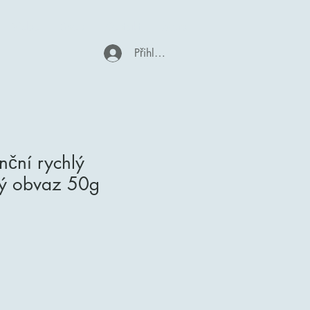
Video
Shop
Kontakt
More
Přihlásit se
nční rychlý
ký obvaz 50g