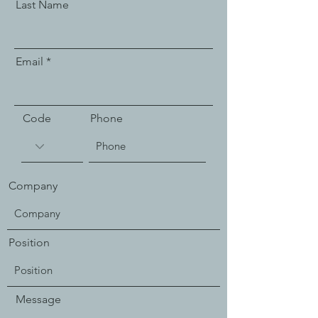
Last Name
Email
Code
Phone
Company
Position
Message