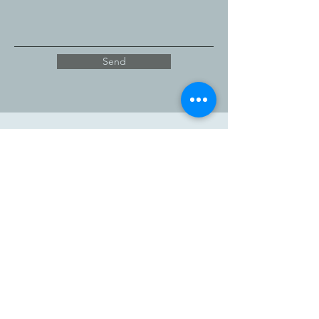
Send
Medge Healthcare
Manufacturing Sdn Bhd
(202401015869, 1561719-K)
19, Jalan Budiman, Budiman Business
Park, Kajang 43000, Selangor.
Malajsie.
Prodejní dotaz
: