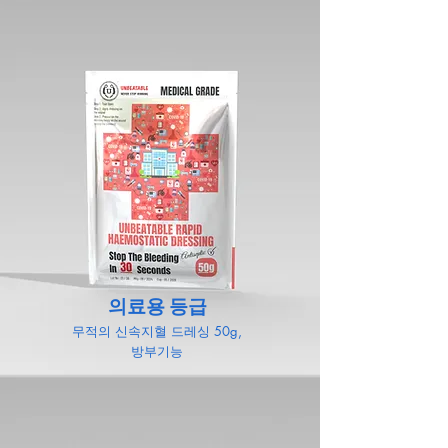
의료용 등급
무적의 신속지혈
드레싱 50g,
방부기능