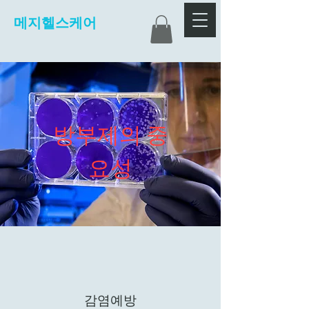
메지헬스케어
방부제의 중
요성
감염예방