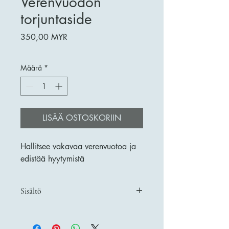
Verenvuodon
torjuntaside
Hinta
350,00 MYR
Määrä
*
LISÄÄ OSTOSKORIIN
Hallitsee vakavaa verenvuotoa ja 
edistää hyytymistä
Sisältö
1 kpl - Kestävä, musta kovakuorinen