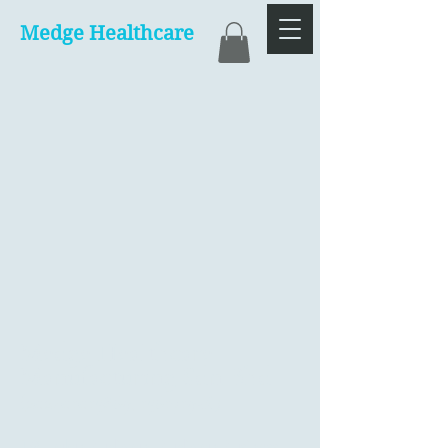
Medge Healthcare
Medge Healthcare
Manufacturing Sdn Bhd
(202401015869, 1561719-K)
19, Jalan Budiman, Budiman Business