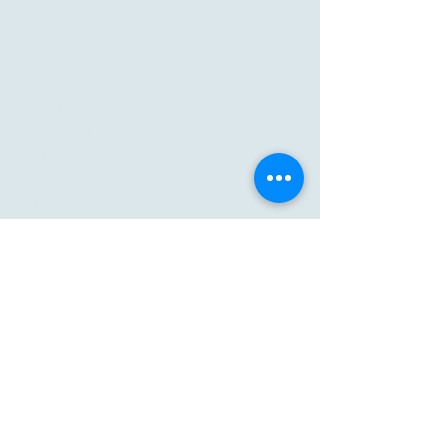
Park, Kajang 43000, Selangor.
Malesia.
Myyntikysely
:
Sähköposti: marketing@medge.world
Matkapuhelin:
+6012-3834547
Liity meihin
:
Sähköposti:
hr@medge.world
Unbeatable- ja Medge-logot ovat Medge Healthcare
Manufacturing Sdn Bhd:n tekijänoikeuksien ja
tavaramerkkien alaista omaisuutta. Sekä
https://medge.world
että
https://www.medgehealthcare.com
ovat Medge
Heatlthcare Manufacturing Sdn Bhd:n virallisia
verkkosivustoja.