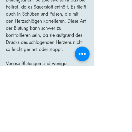
hellrot, da es Sauerstoff enthält. Es fließt
auch in Schüben und Pulsen, die mit
den Herzschlägen korrelieren. Diese Art
der Blutung kann schwer zu
kontrollieren sein, da sie aufgrund des
Drucks des schlagenden Herzens nicht
so leicht gerinnt oder stoppt.
Venöse Blutungen sind weniger
schwerwiegend als arterielle Blutungen,
können aber dennoch lebensbedrohlich
sein. Aus diesem Grund ist sofortige
ärztliche Behandlung erforderlich.
Da das Blut aus einer Vene kommt, ist es
dunkelrot. Das liegt daran, dass es nicht
so viel Sauerstoff enthält. Und da die
Venen nicht direktem Druck ausgesetzt
sind, fließt das Blut gleichmäßig, tritt