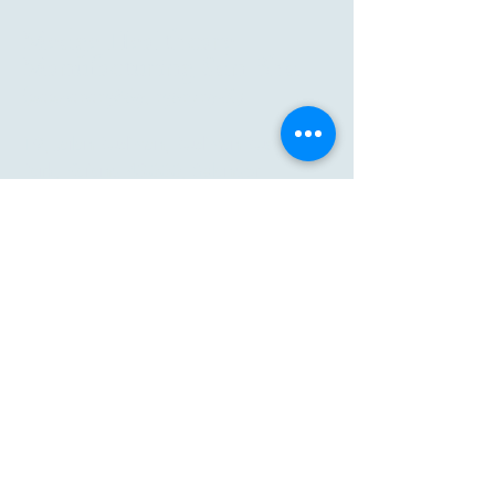
Medge Healthcare
Manufacturing Sdn Bhd
(202401015869, 1561719-K)
19, Jalan Budiman, Budiman Business
Park, Kajang 43000, Selangor.
Malaysia.
Richiesta di vendita
:
E-mail: marketing@medge.world
Cellulare:
+6012-3834547
Unisciti a noi
:
E-mail:
hr@medge.world