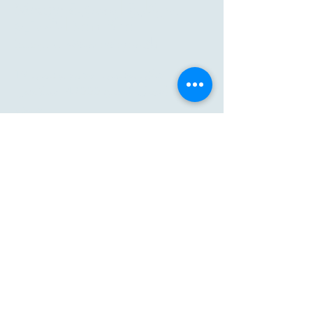
Medge للرعاية الصحية
التصنيع Sdn Bhd
(202401015869، 1561719-ك)
19 جالان بوديمان، مجمع بوديمان
للأعمال، كاجانج 43000، سيلانجور.
ماليزيا.
تحقيق مبيعات
:
البريد
الإلكتروني:marketing@medge.world
الجوال:
+6012-3834547
انضم إلينا
:
البريد الإلكتروني :
hr@medge.world